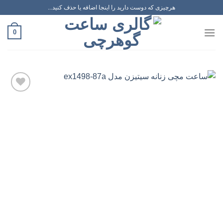
رش
هرچیزی که دوست دارید را اینجا اضافه یا حذف کنید...
ه
حتوا
0
افزودن
به
علاقه
مندی
ها