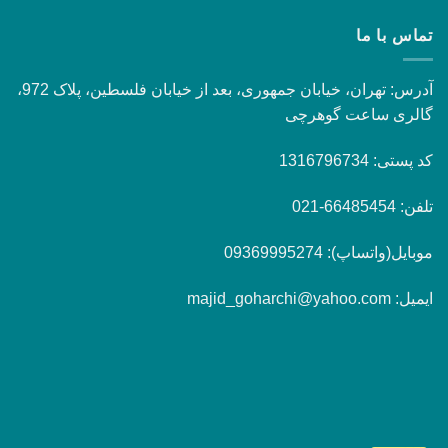
تماس با ما
آدرس: تهران، خیابان جمهوری، بعد از خیابان فلسطین، پلاک 972،
گالری ساعت گوهرچی
کد پستی: 1316796734
تلفن: 66485454-021
موبایل(واتساپ): 09369995274
ایمیل: majid_goharchi@yahoo.com