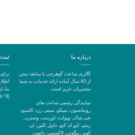
درباره ما
ثبت‌ن
گالری ساعت گوهرچی با سابقه بیش
برای 
از 40 سال آماده ارائه خدمات به شما
اطلاع
مشتریان عزیز است.
ما، ای
[contact-form-7 id="8"]
نمایندگی رسمی ساعت های
رومانسون، سیکو، سیتی زن، کاسیو،
جی شاک، ویولت، اورینت، وسترن،
ریتم، کیو اند کیو، دانیل کلین، لی
کوپر، بیگوتی، لاکسمی، داتیس،