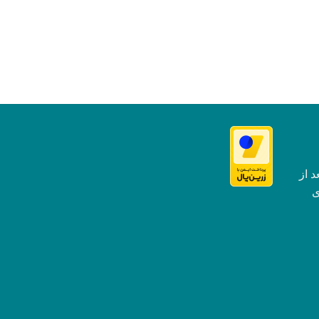
ساعت مردانه
ساعت مچی عقربه ای م
BU2023-12E
51,900,000
تومان
د از
 گالری