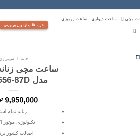
ت مچی
ساعت دیواری
ساعت رومیزی
خرید قالب از نوین وردپرس
خانه
/
سیتی‌زن
ساعت مچی زنانه
مدل EM0556-87D
افزودن
به
علاقه
9,950,000
تو
مندی
ها
زنانه تمام است
تکنولوژی موتور
اک
اصالت کشور برند