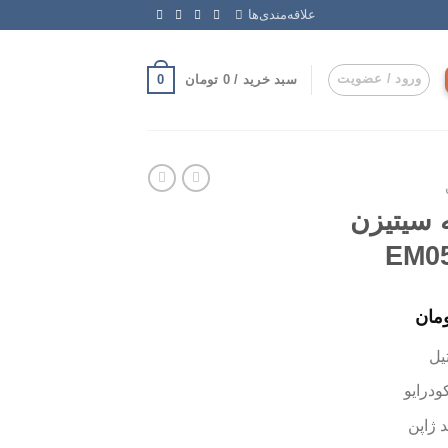
علاقه‌مندی‌ها
ورود / عضویت
0
سبد خرید /
0
تومان
 سیتیزن
مان
یل
ودرایو
 ژاپن