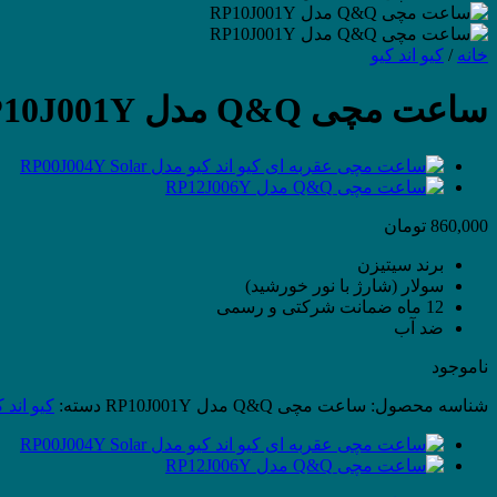
خانه
/
کیو اند کیو
ساعت مچی Q&Q مدل RP10J001Y
860,000
تومان
برند سیتیزن
سولار (شارژ با نور خورشید)
12 ماه ضمانت شرکتی و رسمی
ضد آب
ناموجود
شناسه محصول:
ساعت مچی Q&Q مدل RP10J001Y
دسته:
کیو اند ک