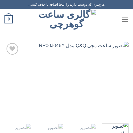
رش
هرچیزی که دوست دارید را اینجا اضافه یا حذف کنید...
ه
حتوا
0
افزودن
به
علاقه
مندی
ها