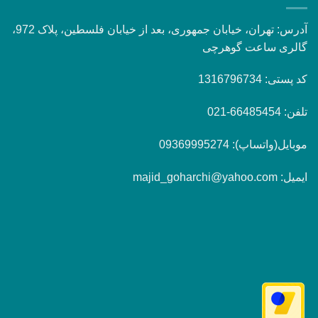
آدرس: تهران، خیابان جمهوری، بعد از خیابان فلسطین، پلاک 972،
گالری ساعت گوهرچی
کد پستی: 1316796734
تلفن: 66485454-021
موبایل(واتساپ): 09369995274
ایمیل: majid_goharchi@yahoo.com