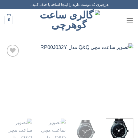
رش
هرچیزی که دوست دارید را اینجا اضافه یا حذف کنید...
ه
حتوا
0
افزودن
به
علاقه
مندی
ها