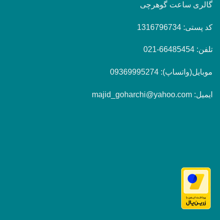
گالری ساعت گوهرچی
کد پستی: 1316796734
تلفن: 66485454-021
موبایل(واتساپ): 09369995274
ایمیل: majid_goharchi@yahoo.com