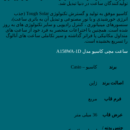
تولیدکنندگان ساعت در دنیا تبدیل شد.
کاسیو موفق به تولید و گسترش تکنولوژی Tough Solar (جذب
انرژی خورشیدی و یا نور مصنوعی و تبدیل آن به باتری ساعت)،
سنسورهای مینیاتوری ، کنترل رادیویی و سایر تکنولوژی های به روز
شده است. همچنین با اختراعات منحصر به فرد خود از ساعت های
متداول مکانیکی پا فراتر گذاشته و سیر تکاملی ساعت های آنالوگ
را تسریع بخشیده است.
ساعت مچی کاسیو مدل A158WA-1D
برند
کاسیو – Casio
اصالت برند
ژاپن
فرم قاب
مربع
عرض قاب
36 میلی متر
جنس بدنه /