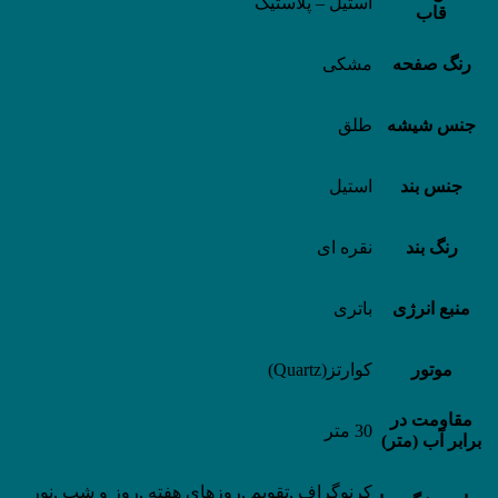
استیل – پلاستیک
قاب
رنگ صفحه
مشکی
جنس شیشه
طلق
جنس بند
استیل
رنگ بند
نقره ای
منبع انرژی
باتری
موتور
کوارتز(Quartz)
مقاومت در
30 متر
برابر آب (متر)
کرنوگراف ,تقویم ,روزهای هفته ,روز و شب ,نور