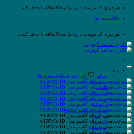
پرش
هرچیزی که دوست دارید را اینجا اضافه یا حذف کنید...
به
علاقه‌مندی‌ها
محتوا
هرچیزی که دوست دارید را اینجا اضافه یا حذف کنید...
برند
افزودن به علاقه مندی ها
سیکو
سیتی‌زن
کاسیو
جی شاک
اورینت
دنیل کلین
ساعت هوشمند Arrow
لی کوپر
واتسون
رومانسون
لاکسمی