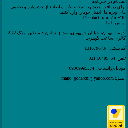
ثبت‌نام در خبرنامه
برای دریافت جدیدترین محصولات و اطلاع از جشنواره و تخفیف
های ویژه ما، ایمیل خود را وارد کنید.
[contact-form-7 id="8"]
تماس با ما
آدرس: تهران، خیابان جمهوری، بعد از خیابان فلسطین، پلاک 972،
گالری ساعت گوهرچی
کد پستی: 1316796734
تلفن: 66485454-021
موبایل(واتساپ): 09369995274
ایمیل: majid_goharchi@yahoo.com