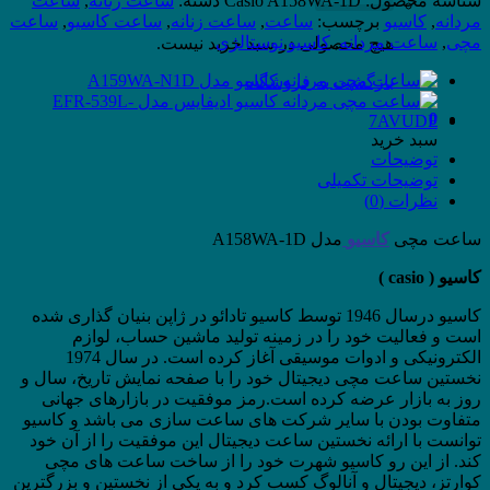
شناسه محصول:
Casio A158WA-1D
دسته:
ساعت زنانه
,
ساعت
مدل
مردانه
,
کاسیو
برچسب:
ساعت
,
ساعت زنانه
,
ساعت کاسیو
,
ساعت
A158WA-
مچی
,
ساعت مردانه
,
کاسیو نوستالژی
هیچ محصولی در سبد خرید نیست.
1D
عدد
بازگشت به فروشگاه
0
سبد خرید
توضیحات
توضیحات تکمیلی
نظرات (0)
ساعت مچی
کاسیو
مدل A158WA-1D
کاسیو ( casio )
کاسیو درسال 1946 توسط کاسیو تادائو در ژاپن بنیان گذاری شده
است و فعالیت خود را در زمینه تولید ماشین حساب، لوازم
الکترونیکی و ادوات موسیقی آغاز کرده است. در سال 1974
نخستین ساعت مچی دیجیتال خود را با صفحه نمایش تاریخ، سال و
روز به بازار عرضه کرده است.رمز موفقیت در بازارهای جهانی
متفاوت بودن با سایر شرکت های ساعت سازی می باشد و کاسیو
توانست با ارائه نخستین ساعت دیجیتال این موفقیت را از آن خود
کند. از این رو کاسیو شهرت خود را از ساخت ساعت های مچی
کوارتز، دیجیتال و آنالوگ کسب کرد و به یکی از نخستین و بزرگترین