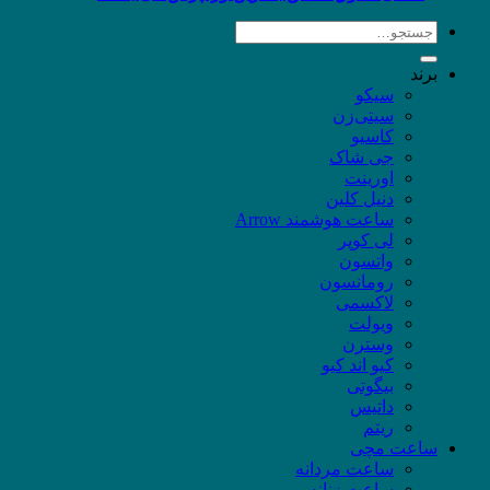
جستجو
برای:
برند
سیکو
سیتی‌زن
کاسیو
جی شاک
اورینت
دنیل کلین
ساعت هوشمند Arrow
لی کوپر
واتسون
رومانسون
لاکسمی
ویولت
وسترن
کیو اند کیو
بیگوتی
داتیس
ریتم
ساعت مچی
ساعت مردانه
ساعت زنانه