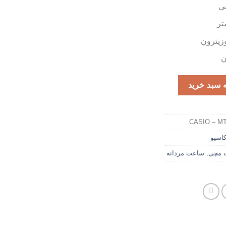
عی
وزیترون
ن
 سبد خرید
CASIO – MT
اسیو
 مچی
,
ساعت مردانه