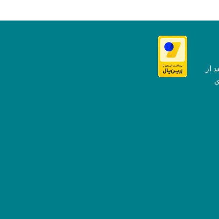
د از
 گالری