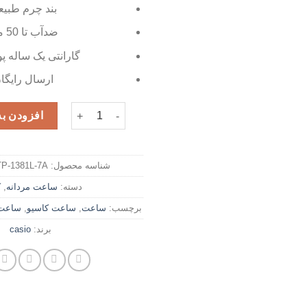
بند چرم طبی
ضدآب تا 50 متر
گارانتی یک ساله پ
ارسال رایگا
ساعت مچی مردانه کاسیو مدل MTP-1381L-7A عدد
افزودن به
شناسه محصول:
P-1381L-7A
دسته:
ساعت مردانه
,
ک
برچسب:
ساعت
,
ساعت کاسیو
,
ساعت
برند:
casio