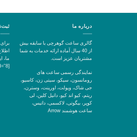
درباره ما
ثبت‌ن
گالری ساعت گوهرچی با سابقه بیش
برای 
از 40 سال آماده ارائه خدمات به شما
اطلاع
مشتریان عزیز است.
ما، ای
[contact-form-7 id="8"]
نمایندگی رسمی ساعت های
رومانسون، سیکو، سیتی زن، کاسیو،
جی شاک، ویولت، اورینت، وسترن،
ریتم، کیو اند کیو، دانیل کلین، لی
کوپر، بیگوتی، لاکسمی، داتیس،
ساعت هوشمند Arrow