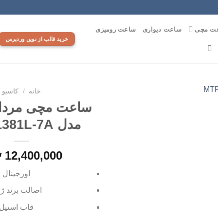
ت مچی
ساعت دیواری
ساعت رومیزی
خرید قالب از نوین وردپرس
خانه
/
کاسیو
ساعت مچی مردان
مدل MTP-1381L-7A
افزودن
به
علاقه
12,400,000
ت
مندی
ها
اورجینال
اصالت برند ژا
قاب استیل