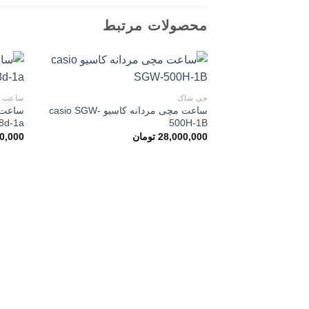
محصولات مرتبط
جی شاک
ساعت م
ساعت مچی مردانه کاسیو casio SGW-
افزودن
8d-1a
500H-1B
به
علاقه
28,000,000
تومان
0,000
مندی
ها