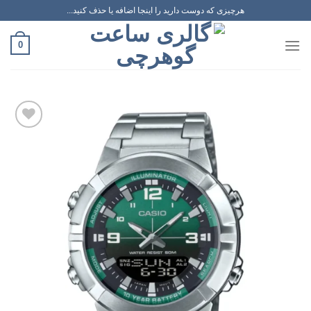
رش
هرچیزی که دوست دارید را اینجا اضافه یا حذف کنید...
ه
حتوا
0
افزودن
به
علاقه
مندی
ها