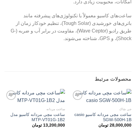
امکانات، محبوبیت زیادی دارد.
ساعت‌های کاسیو معمولاً با تکنولوژی‌های پیشرفته مانند
باتری‌های خورشیدی (Tough Solar)، تنظیم خودکار زمان از
طریق رادیو (Wave Ceptor)، مقاومت در برابر آب و ضربه (G-
Shock)، و GPS، شناخته می‌شوند.
ساعت مچی مردانه کاسیو مدل AMW-870DA-3A
محصولات مرتبط
جی شاک
ساعت مردانه
ساعت مچی مردانه کاسیو casio
ساعت مچی مردانه کاسیو مدل
افزودن
افزودن
MTP-VT01G-1B2
SGW-500H-1B
به
به
علاقه
علاقه
28,000,000
تومان
13,200,000
تومان
مندی
مندی
ها
ها