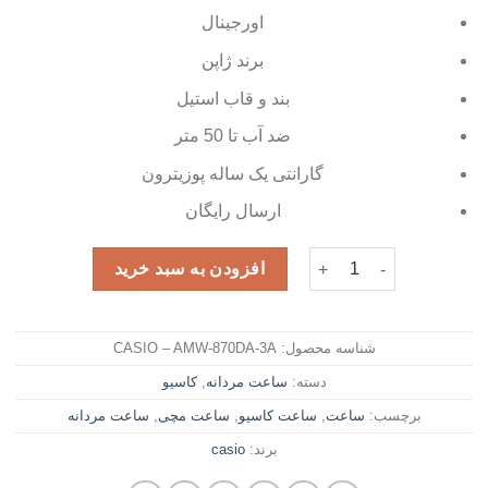
اورجینال
برند ژاپن
بند و قاب استیل
ضد آب تا 50 متر
گارانتی یک ساله پوزیترون
ارسال رایگان
ساعت مچی مردانه کاسیو مدل AMW-870DA-3A عدد
افزودن به سبد خرید
شناسه محصول:
CASIO – AMW-870DA-3A
دسته:
ساعت مردانه
,
کاسیو
برچسب:
ساعت
,
ساعت کاسیو
,
ساعت مچی
,
ساعت مردانه
برند:
casio