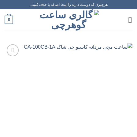
رش
هرچیزی که دوست دارید را اینجا اضافه یا حذف کنید...
ه
حتوا
0
افزودن
به
علاقه
مندی
ها