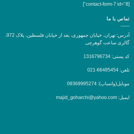
[contact-form-7 id="8"]
تماس با ما
آدرس: تهران، خیابان جمهوری، بعد از خیابان فلسطین، پلاک 972،
گالری ساعت گوهرچی
کد پستی: 1316796734
تلفن: 66485454-021
موبایل(واتساپ): 09369995274
ایمیل: majid_goharchi@yahoo.com