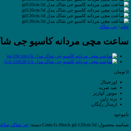
خانه
/
جی شاک
ساعت مچی مردانه کاسیو جی شاک مدل -5d
0
تومان
اورجینال
ضد ضربه
موتور کوارتز
برند ژاپن
ارسال رایگان
ناموجود
شناسه محصول:
Casio G-Shock gd-120cm-5d
دسته:
جی شاک
,
ساعت