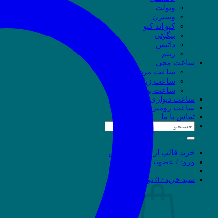
ویولت
وسترن
کیو اند کیو
بیگوتی
داتیس
ریتم
ساعت مچی
ساعت مردانه
ساعت زنانه
ساعت بچه‌گانه
ساعت دیواری
ساعت رومیزی
تماس با ما
جستجو
برای:
خرید قالب از نوین وردپرس
ورود / عضویت
سبد خرید /
0
تومان
0