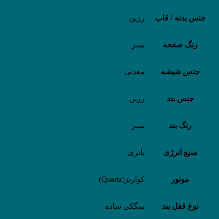
جنس بدنه / قاب
رزین
رنگ صفحه
سبز
جنس شیشه
معدنی
جنس بند
رزین
رنگ بند
سبز
منبع انرژی
باتری
موتور
کوارتز(Quartz)
نوع قفل بند
سگکی ساده