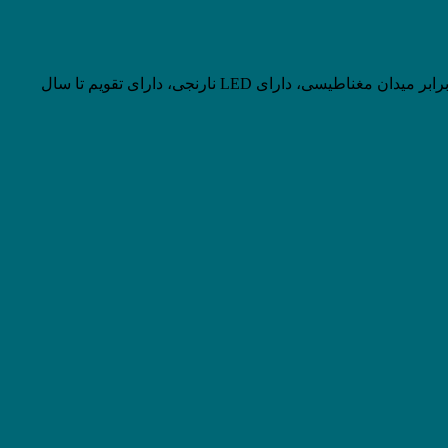
تاریخ شمار, تایمر شمارش معکوس, دو زمانه, روز شمار, زنگ هشدار, قابلیت نمایش 24 ساعت, کرنومتر, مقاورم در برابر میدان مغناطیسی، دارای LED نارنجی، دارای تقویم تا سال