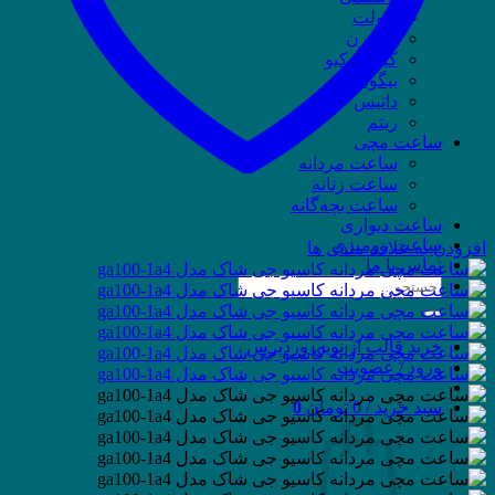
ویولت
وسترن
کیو اند کیو
بیگوتی
داتیس
ریتم
ساعت مچی
ساعت مردانه
ساعت زنانه
ساعت بچه‌گانه
ساعت دیواری
ساعت رومیزی
افزودن به علاقه مندی ها
تماس با ما
جستجو
برای:
خرید قالب از نوین وردپرس
ورود / عضویت
سبد خرید /
0
تومان
0