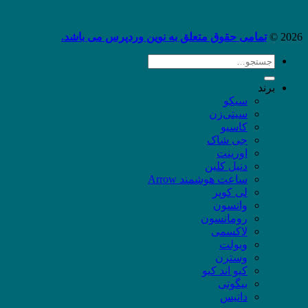
2026 ©
تمامی حقوق متعلق به نوین وردپرس می باشد.
جستجو
برای:
برند
سیکو
سیتی‌زن
کاسیو
جی شاک
اورینت
دنیل کلین
ساعت هوشمند Arrow
لی کوپر
واتسون
رومانسون
لاکسمی
ویولت
وسترن
کیو اند کیو
بیگوتی
داتیس