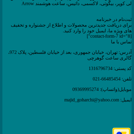
لی کوپر، بیگوتی، لاکسمی، داتیس، ساعت هوشمند Arrow
ثبت‌نام در خبرنامه
برای دریافت جدیدترین محصولات و اطلاع از جشنواره و تخفیف
های ویژه ما، ایمیل خود را وارد کنید.
[contact-form-7 id="8"]
تماس با ما
آدرس: تهران، خیابان جمهوری، بعد از خیابان فلسطین، پلاک 972،
گالری ساعت گوهرچی
کد پستی: 1316796734
تلفن: 66485454-021
موبایل(واتساپ): 09369995274
ایمیل: majid_goharchi@yahoo.com