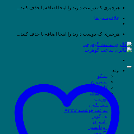
پرش
هرچیزی که دوست دارید را اینجا اضافه یا حذف کنید...
به
علاقه‌مندی‌ها
محتوا
هرچیزی که دوست دارید را اینجا اضافه یا حذف کنید...
برند
سیکو
سیتی‌زن
کاسیو
جی شاک
اورینت
دنیل کلین
ساعت هوشمند Arrow
لی کوپر
واتسون
رومانسون
لاکسمی