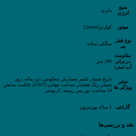
منبع
باتری
انرژی
موتور
کوارتز(Quartz)
نوع قفل
سگکی ساده
بند
مقاومت
در برابر
200 متر
آب (متر)
تاریخ شمار, تایمر شمارش معکوس, دو زمانه, روز
سایر
شمار, زنگ هشدار, ساعت جهانی (GMT), قابلیت نمایش
ویژگی ها
24 ساعت, نور پس زمینه, کرنومتر
گارانتی
1 ساله پوزیترون
نقد و بررسی‌ها