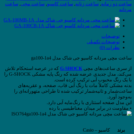
جی
ساعت دو زمانه
,
ساعت زنانه
,
ساعت کاسیو
,
ساعت مچی
,
ساعت
شاک
مردانه
مدل
ga-
100-
1a4
عدد
توضیحات
توضیحات تکمیلی
نظرات (0)
ساعت مچی مردانه کاسیو جی شاک مدل ga100-1a4
از سری ساعت‌های مچی
G-SHOCK
که در عرصه استحکام تلاش
می‌کند، مدل جدیدی عرضه شده که رنگ پایه مشکی G-SHOCK را
با یک رنگ محبوب آبی ترکیب کرده است.
بدنه مشکی کاملاً مات با رنگ آبی قاب، صفحه، و عقربه‌های
ساعت‌شمار و ثانیه‌شمار ترکیب شده تا طراحی متهورانه‌ای را
به‌وجود آورد.
این مدل صفحه استتاری با رنگ‌مایه آبی دارد.
• مقاومت در برابر میدان مغناطیسی با رده
ISO764
برند
کاسیو – Casio