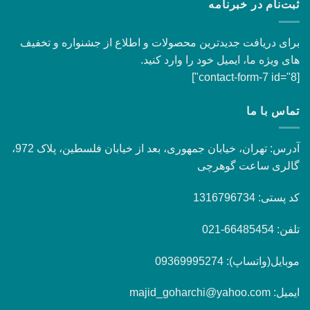
ثبت‌نام در خبرنامه
برای دریافت جدیدترین محصولات و اطلاع از جشنواره و تخفیف
های ویژه ما، ایمیل خود را وارد کنید.
[contact-form-7 id="8"]
تماس با ما
آدرس: تهران، خیابان جمهوری، بعد از خیابان فلسطین، پلاک 972،
گالری ساعت گوهرچی
کد پستی: 1316796734
تلفن: 66485454-021
موبایل(واتساپ): 09369995274
ایمیل: majid_goharchi@yahoo.com