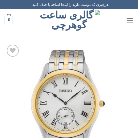
رش
هرچیزی که دوست دارید را اینجا اضافه یا حذف کنید...
ه
حتوا
0
افزودن
به
علاقه
مندی
ها