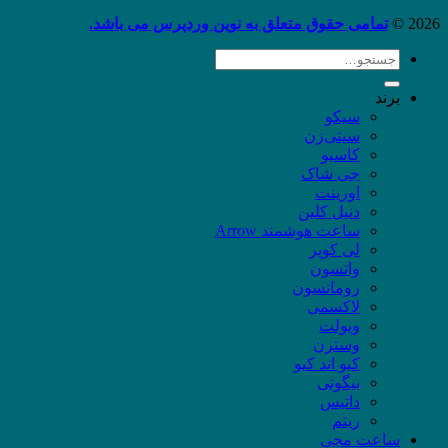
2026 ©
تمامی حقوق متعلق به نوین وردپرس می باشد.
جستجو
برای:
برند
سیکو
سیتی‌زن
کاسیو
جی شاک
اورینت
دنیل کلین
ساعت هوشمند Arrow
لی کوپر
واتسون
رومانسون
لاکسمی
ویولت
وسترن
کیو اند کیو
بیگوتی
داتیس
ریتم
ساعت مچی