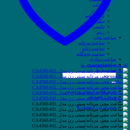
ویولت
وسترن
کیو اند کیو
بیگوتی
داتیس
ریتم
ساعت مچی
ساعت مردانه
ساعت زنانه
ساعت بچه‌گانه
ساعت دیواری
ساعت رومیزی
افزودن به علاقه مندی ها
تماس با ما
جستجو
برای:
خرید قالب از نوین وردپرس
ورود / عضویت
سبد خرید /
0
تومان
0