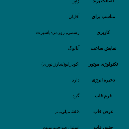
اصالت برند
ژاپن
مناسب برای
آقایان
کاربری
رسمی, روزمره,اسپرت
نمایش ساعت
آنالوگ
تکنولوژی موتور
اکودرایو(شارژ نوری)
ذخیره انرژی
دارد
فرم قاب
گرد
عرض قاب
44.8 میلی‌متر
جنس قاب
استیل ضدحساسیت