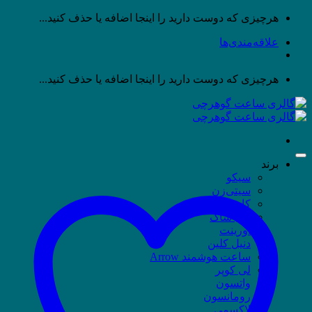
پرش
هرچیزی که دوست دارید را اینجا اضافه یا حذف کنید...
به
علاقه‌مندی‌ها
محتوا
هرچیزی که دوست دارید را اینجا اضافه یا حذف کنید...
برند
سیکو
سیتی‌زن
کاسیو
جی شاک
اورینت
دنیل کلین
ساعت هوشمند Arrow
لی کوپر
واتسون
رومانسون
لاکسمی