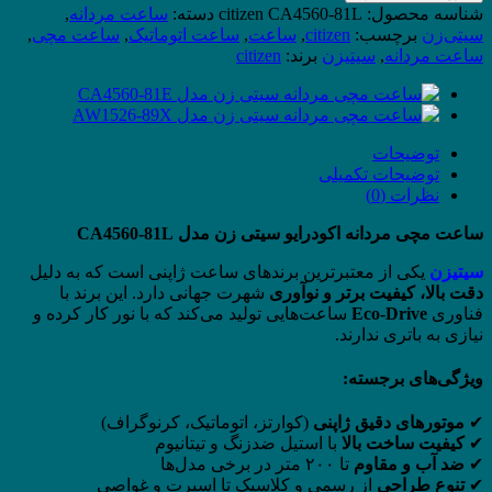
مردانه
شناسه محصول:
citizen CA4560-81L
دسته:
ساعت مردانه
,
سیتی
سیتی‌زن
برچسب:
citizen
,
ساعت
,
ساعت اتوماتیک
,
ساعت مچی
,
زن
ساعت مردانه
,
سیتیزن
برند:
citizen
مدل
CA4560-
81L
عدد
توضیحات
توضیحات تکمیلی
نظرات (0)
ساعت مچی مردانه اکودرایو سیتی زن مدل CA4560-81L
سیتیزن
یکی از معتبرترین برندهای ساعت ژاپنی است که به دلیل
دقت بالا، کیفیت برتر و نوآوری
شهرت جهانی دارد. این برند با
فناوری
Eco-Drive
ساعت‌هایی تولید می‌کند که با نور کار کرده و
نیازی به باتری ندارند.
ویژگی‌های برجسته:
✔
موتورهای دقیق ژاپنی
(کوارتز، اتوماتیک، کرنوگراف)
✔
کیفیت ساخت بالا
با استیل ضدزنگ و تیتانیوم
✔
ضد آب و مقاوم
تا ۲۰۰ متر در برخی مدل‌ها
✔
تنوع طراحی
از رسمی و کلاسیک تا اسپرت و غواصی