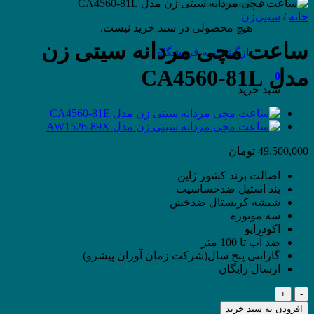
خانه
/
سیتی‌زن
هیچ محصولی در سبد خرید نیست.
ساعت مچی مردانه سیتی زن
بازگشت به فروشگاه
مدل CA4560-81L
0
سبد خرید
49,500,000
تومان
اصالت برند کشور ژاپن
بند استیل ضدحساسیت
شیشه کریستال ضدخش
سه موتوره
اکودرایو
ضد آب تا 100 متر
گارانتی پنج سال(شرکت زمان آوران پیشرو)
ارسال رایگان
ساعت
مچی
افزودن به سبد خرید