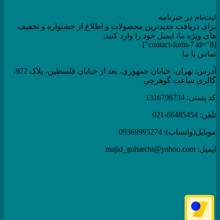
ثبت‌نام در خبرنامه
برای دریافت جدیدترین محصولات و اطلاع از جشنواره و تخفیف
های ویژه ما، ایمیل خود را وارد کنید.
[contact-form-7 id="8"]
تماس با ما
آدرس: تهران، خیابان جمهوری، بعد از خیابان فلسطین، پلاک 972،
گالری ساعت گوهرچی
کد پستی: 1316796734
تلفن: 66485454-021
موبایل(واتساپ): 09369995274
ایمیل: majid_goharchi@yahoo.com