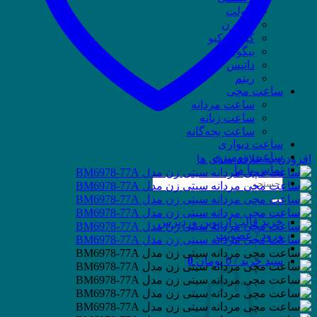
ویولت
وسترن
کیو اند کیو
بیگوتی
داتیس
ریتم
ساعت مچی
ساعت مردانه
ساعت زنانه
ساعت بچه‌گانه
ساعت دیواری
ساعت رومیزی
افزودن به علاقه مندی ها
تماس با ما
جستجو
برای:
خرید قالب از نوین وردپرس
ورود / عضویت
سبد خرید /
0
تومان
0