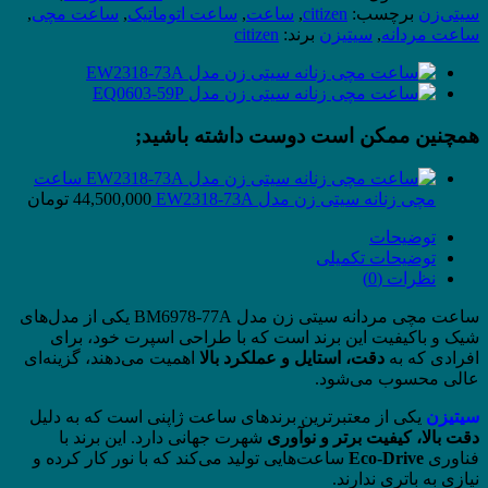
سیتی
سیتی‌زن
برچسب:
citizen
,
ساعت
,
ساعت اتوماتیک
,
ساعت مچی
,
زن
ساعت مردانه
,
سیتیزن
برند:
citizen
مدل
BM6978-
77A
عدد
همچنین ممکن است دوست داشته باشید;
ساعت
مچی زنانه سیتی زن مدل EW2318-73A
44,500,000
تومان
توضیحات
توضیحات تکمیلی
نظرات (0)
ساعت مچی مردانه سیتی زن مدل BM6978-77A یکی از مدل‌های
شیک و باکیفیت این برند است که با طراحی اسپرت خود، برای
افرادی که به
دقت، استایل و عملکرد بالا
اهمیت می‌دهند، گزینه‌ای
عالی محسوب می‌شود.
سیتیزن
یکی از معتبرترین برندهای ساعت ژاپنی است که به دلیل
دقت بالا، کیفیت برتر و نوآوری
شهرت جهانی دارد. این برند با
فناوری
Eco-Drive
ساعت‌هایی تولید می‌کند که با نور کار کرده و
نیازی به باتری ندارند.