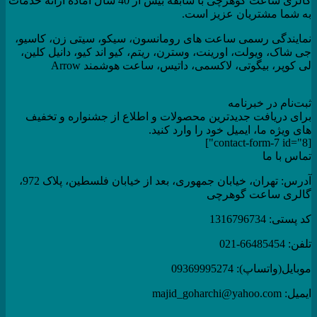
گالری ساعت گوهرچی با سابقه بیش از 40 سال آماده ارائه خدمات
به شما مشتریان عزیز است.
نمایندگی رسمی ساعت های رومانسون، سیکو، سیتی زن، کاسیو،
جی شاک، ویولت، اورینت، وسترن، ریتم، کیو اند کیو، دانیل کلین،
لی کوپر، بیگوتی، لاکسمی، داتیس، ساعت هوشمند Arrow
ثبت‌نام در خبرنامه
برای دریافت جدیدترین محصولات و اطلاع از جشنواره و تخفیف
های ویژه ما، ایمیل خود را وارد کنید.
[contact-form-7 id="8"]
تماس با ما
آدرس: تهران، خیابان جمهوری، بعد از خیابان فلسطین، پلاک 972،
گالری ساعت گوهرچی
کد پستی: 1316796734
تلفن: 66485454-021
موبایل(واتساپ): 09369995274
ایمیل: majid_goharchi@yahoo.com