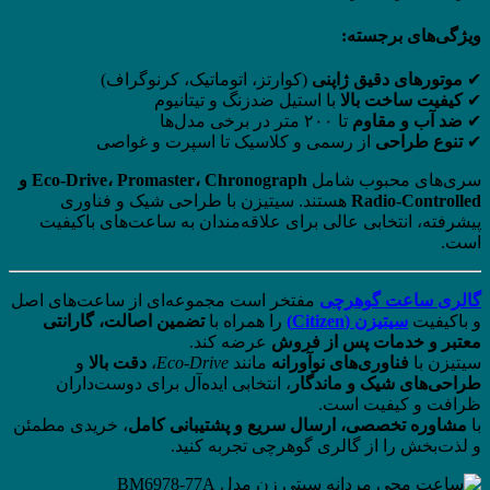
ویژگی‌های برجسته:
✔
موتورهای دقیق ژاپنی
(کوارتز، اتوماتیک، کرنوگراف)
✔
کیفیت ساخت بالا
با استیل ضدزنگ و تیتانیوم
✔
ضد آب و مقاوم
تا ۲۰۰ متر در برخی مدل‌ها
✔
تنوع طراحی
از رسمی و کلاسیک تا اسپرت و غواصی
سری‌های محبوب شامل
Eco-Drive، Promaster، Chronograph و
Radio-Controlled
هستند. سیتیزن با طراحی شیک و فناوری
پیشرفته، انتخابی عالی برای علاقه‌مندان به ساعت‌های باکیفیت
است.
گالری ساعت گوهرچی
مفتخر است مجموعه‌ای از ساعت‌های اصل
و باکیفیت
سیتیزن (Citizen)
را همراه با
تضمین اصالت، گارانتی
معتبر و خدمات پس از فروش
عرضه کند.
سیتیزن با
فناوری‌های نوآورانه
مانند
Eco-Drive
،
دقت بالا
و
طراحی‌های شیک و ماندگار
، انتخابی ایده‌آل برای دوست‌داران
ظرافت و کیفیت است.
با
مشاوره تخصصی، ارسال سریع و پشتیبانی کامل
، خریدی مطمئن
و لذت‌بخش را از گالری گوهرچی تجربه کنید.