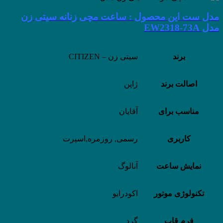
مدل ست این محصول : ساعت مچی زنانه سیتی زن
مدل EW2318-73A
برند
سیتی زن – CITIZEN
اصالت برند
ژاپن
مناسب برای
آقایان
کاربری
رسمی, روزمره,اسپرت
نمایش ساعت
آنالوگ
تکنولوژی موتور
اکودرایو
فرم قاب
گرد