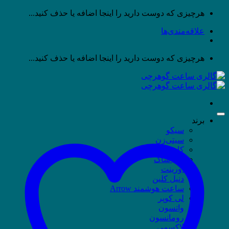
پرش
هرچیزی که دوست دارید را اینجا اضافه یا حذف کنید...
به
علاقه‌مندی‌ها
محتوا
هرچیزی که دوست دارید را اینجا اضافه یا حذف کنید...
برند
سیکو
سیتی‌زن
کاسیو
جی شاک
اورینت
دنیل کلین
ساعت هوشمند Arrow
لی کوپر
واتسون
رومانسون
لاکسمی