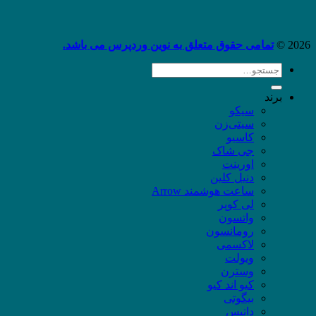
2026 ©
تمامی حقوق متعلق به نوین وردپرس می باشد.
جستجو
برای:
برند
سیکو
سیتی‌زن
کاسیو
جی شاک
اورینت
دنیل کلین
ساعت هوشمند Arrow
لی کوپر
واتسون
رومانسون
لاکسمی
ویولت
وسترن
کیو اند کیو
بیگوتی
داتیس