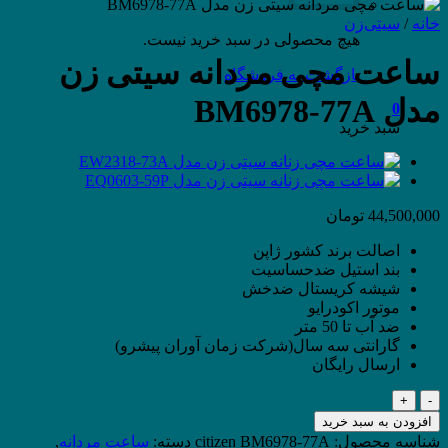
خانه
/
سیتی‌زن
هیچ محصولی در سبد خرید نیست.
ساعت مچی مردانه سیتی زن
بازگشت به فروشگاه
مدل BM6978-77A
0
سبد خرید
44,500,000
تومان
اصالت برند کشور ژاپن
بند استیل ضدحساسیت
شیشه کریستال ضدخش
موتور اکودرایو
ضد آب تا 50 متر
گارانتی سه سال(شرکت زمان آوران پیشرو)
ارسال رایگان
ساعت
مچی
افزودن به سبد خرید
مردانه
شناسه محصول:
citizen BM6978-77A
دسته:
ساعت مردانه
,