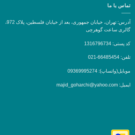
تماس با ما
آدرس: تهران، خیابان جمهوری، بعد از خیابان فلسطین، پلاک 972،
گالری ساعت گوهرچی
کد پستی: 1316796734
تلفن: 66485454-021
موبایل(واتساپ): 09369995274
ایمیل: majid_goharchi@yahoo.com