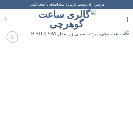
رش
هرچیزی که دوست دارید را اینجا اضافه یا حذف کنید...
ه
حتوا
0
افزودن
به
علاقه
مندی
ها