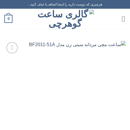
رش
هرچیزی که دوست دارید را اینجا اضافه یا حذف کنید...
ه
حتوا
0
افزودن
به
علاقه
مندی
ها