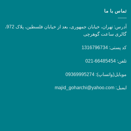
تماس با ما
آدرس: تهران، خیابان جمهوری، بعد از خیابان فلسطین، پلاک 972،
گالری ساعت گوهرچی
کد پستی: 1316796734
تلفن: 66485454-021
موبایل(واتساپ): 09369995274
ایمیل: majid_goharchi@yahoo.com