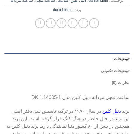
برچسب:
daniel klein
,
دنیل کلین
,
ساعت
,
ساعت مچی
,
ساعت مردانه
برند:
daniel klein
توضیحات
توضیحات تکمیلی
نظرات (0)
ساعت مچی مردانه دنیل کلین مدل DK.1.14005-1
برند
دنیل کلین
در سال ۱۹۷۰ در ترکیه تاسیس شد. دفتر اصلی
این برند در حال حاضر در هنگ کنگ قرار گرفته است. این برند
همچنین در بیش از ۸۰ کشور دنیا نمایندگی دارد. برند دنیل کلین به
علت طراحی های منحصر به فرد، قیمت بسیار مناسب و طیف