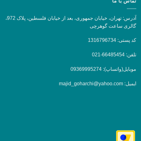
تماس با ما
آدرس: تهران، خیابان جمهوری، بعد از خیابان فلسطین، پلاک 972،
گالری ساعت گوهرچی
کد پستی: 1316796734
تلفن: 66485454-021
موبایل(واتساپ): 09369995274
ایمیل: majid_goharchi@yahoo.com