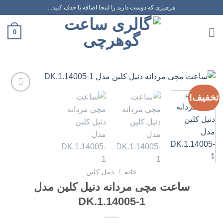
رش
هرچیزی که دوست دارید را اینجا اضافه یا حذف کنید...
ه
حتوا
0
تخفیف!
افزودن
به
علاقه
مندی
ها
خانه
/
دنیل کلین
ساعت مچی مردانه دنیل کلین مدل
DK.1.14005-1