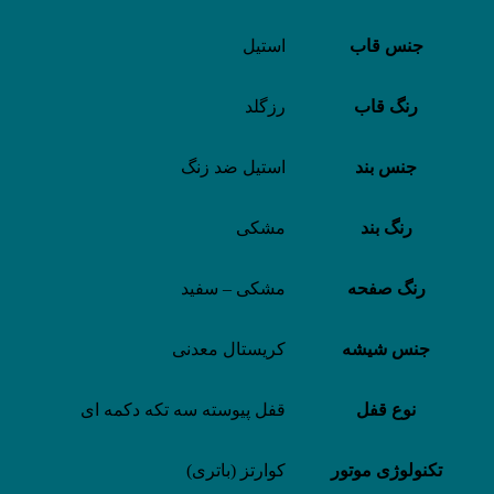
جنس قاب
استیل
رنگ قاب
رزگلد
جنس بند
استیل ضد زنگ
رنگ بند
مشکی
رنگ صفحه
مشکی – سفید
جنس شیشه
کریستال معدنی
نوع قفل
قفل پیوسته سه تکه دکمه ای
تکنولوژی موتور
کوارتز (باتری)