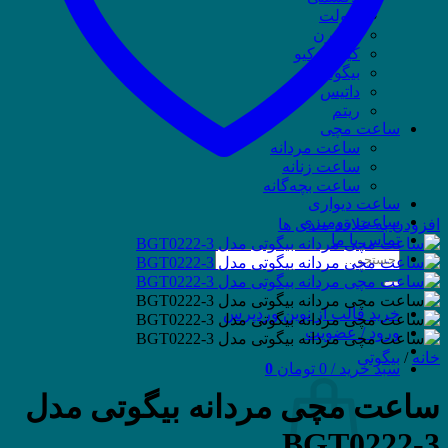
ویولت
وسترن
کیو اند کیو
بیگوتی
داتیس
ریتم
ساعت مچی
ساعت مردانه
ساعت زنانه
ساعت بچه‌گانه
ساعت دیواری
ساعت رومیزی
افزودن به علاقه مندی ها
تماس با ما
جستجو
برای:
خرید قالب از نوین وردپرس
ورود / عضویت
خانه
/
بیگوتی
سبد خرید /
0
تومان
0
ساعت مچی مردانه بیگوتی مدل
BGT0222-3