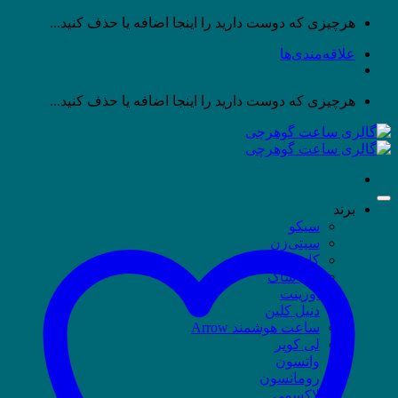
پرش
هرچیزی که دوست دارید را اینجا اضافه یا حذف کنید...
به
علاقه‌مندی‌ها
محتوا
هرچیزی که دوست دارید را اینجا اضافه یا حذف کنید...
برند
سیکو
سیتی‌زن
کاسیو
جی شاک
اورینت
دنیل کلین
ساعت هوشمند Arrow
لی کوپر
واتسون
رومانسون
لاکسمی