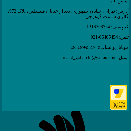
تماس با ما
آدرس: تهران، خیابان جمهوری، بعد از خیابان فلسطین، پلاک 972،
گالری ساعت گوهرچی
کد پستی: 1316796734
تلفن: 66485454-021
موبایل(واتساپ): 09369995274
ایمیل: majid_goharchi@yahoo.com