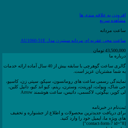
افزودن به علاقه مندی ها
مشاهده سریع
ساعت مردانه
ساعت مچی عقربه ای مردانه سیتیزن مدل AU1060-51E
43,500,000
تومان
درباره ما
گالری ساعت گوهرچی با سابقه بیش از 40 سال آماده ارائه خدمات
به شما مشتریان عزیز است.
نمایندگی رسمی ساعت های رومانسون، سیکو، سیتی زن، کاسیو،
جی شاک، ویولت، اورینت، وسترن، ریتم، کیو اند کیو، دانیل کلین،
لی کوپر، بیگوتی، لاکسمی، داتیس، ساعت هوشمند Arrow
ثبت‌نام در خبرنامه
برای دریافت جدیدترین محصولات و اطلاع از جشنواره و تخفیف
های ویژه ما، ایمیل خود را وارد کنید.
[contact-form-7 id="8"]