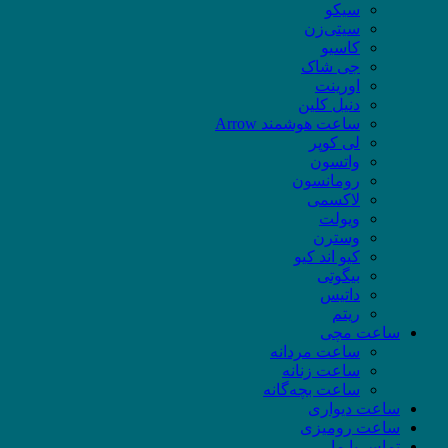
سیکو
سیتی‌زن
کاسیو
جی شاک
اورینت
دنیل کلین
ساعت هوشمند Arrow
لی کوپر
واتسون
رومانسون
لاکسمی
ویولت
وسترن
کیو اند کیو
بیگوتی
داتیس
ریتم
ساعت مچی
ساعت مردانه
ساعت زنانه
ساعت بچه‌گانه
ساعت دیواری
ساعت رومیزی
تماس با ما