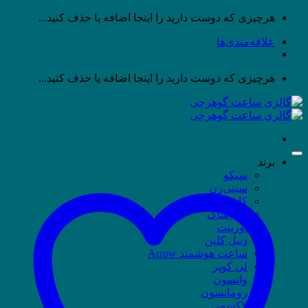
پرش
هرچیزی که دوست دارید را اینجا اضافه یا حذف کنید...
به
علاقه‌مندی‌ها
محتوا
هرچیزی که دوست دارید را اینجا اضافه یا حذف کنید...
برند
سیکو
سیتی‌زن
کاسیو
جی شاک
اورینت
دنیل کلین
ساعت هوشمند Arrow
لی کوپر
واتسون
رومانسون
لاکسمی