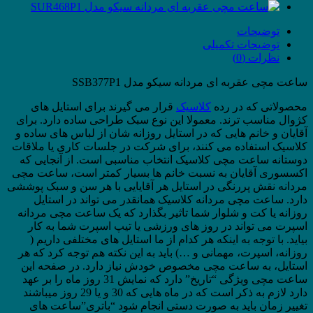
مدل
SSB377P1
عدد
توضیحات
توضیحات تکمیلی
نظرات (0)
ساعت مچی عقربه ای مردانه سیکو مدل SSB377P1
محصولاتی که در رده
کلاسیک
قرار می گیرند برای استایل های
کژوال مناسب ترند. معمولا این نوع سبک طراحی ساده دارد. برای
آقایان و خانم هایی که در استایل روزانه شان از لباس های ساده و
کلاسیک استفاده می کنند، برای شرکت در جلسات کاری یا ملاقات
دوستانه ساعت مچی کلاسیک انتخاب مناسبی است. از آنجایی که
اکسسوری آقایان به نسبت خانم ها بسیار کمتر است، ساعت مچی
مردانه نقش پررنگی در استایل هر آقایایی با هر سن و سبک پوششی
دارد. ساعت مچی مردانه کلاسیک همانقدر می تواند در استایل
روزانه یا کت و شلوار شما تاثیر بگذارد که یک ساعت مچی مردانه
اسپرت می تواند در روز های ورزشی یا تیپ اسپرت شما به کار
بیاید. با توجه به اینکه هر کدام از ما استایل های مختلفی داریم (
روزانه، اسپرت، مهمانی و …) باید به این نکته هم توجه کرد که هر
استایل، به ساعت مچی مخصوص خودش نیاز دارد. در صفحه این
ساعت مچی ویژگی “تاریخ” دارد که نمایش 31 روز ماه را بر عهد
دارد لازم به ذکر است که در ماه هایی که 30 و یا 29 روز میباشند
تغییر زمان باید به صورت دستی انجام شود “باتری”ساعت های