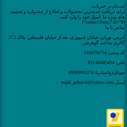
ثبت‌نام در خبرنامه
برای دریافت جدیدترین محصولات و اطلاع از جشنواره و تخفیف
های ویژه ما، ایمیل خود را وارد کنید.
[contact-form-7 id="8"]
تماس با ما
آدرس: تهران، خیابان جمهوری، بعد از خیابان فلسطین، پلاک 972،
گالری ساعت گوهرچی
کد پستی: 1316796734
تلفن: 66485454-021
موبایل(واتساپ): 09369995274
ایمیل: majid_goharchi@yahoo.com