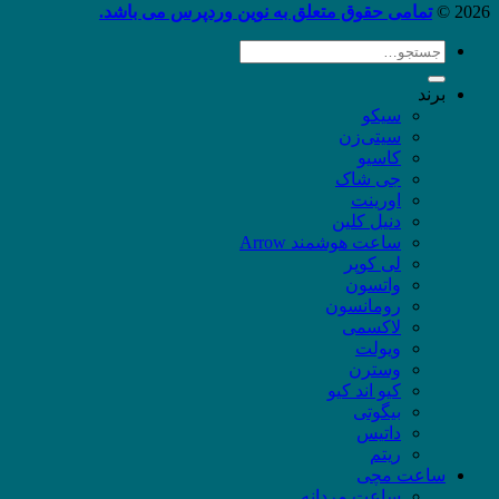
2026 ©
تمامی حقوق متعلق به نوین وردپرس می باشد.
جستجو
برای:
برند
سیکو
سیتی‌زن
کاسیو
جی شاک
اورینت
دنیل کلین
ساعت هوشمند Arrow
لی کوپر
واتسون
رومانسون
لاکسمی
ویولت
وسترن
کیو اند کیو
بیگوتی
داتیس
ریتم
ساعت مچی
ساعت مردانه