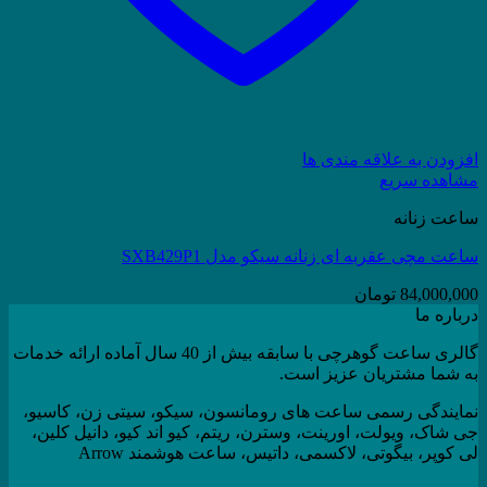
افزودن به علاقه مندی ها
مشاهده سریع
ساعت زنانه
ساعت مچی عقربه ای زنانه سیکو مدل SXB429P1
84,000,000
تومان
درباره ما
گالری ساعت گوهرچی با سابقه بیش از 40 سال آماده ارائه خدمات
به شما مشتریان عزیز است.
نمایندگی رسمی ساعت های رومانسون، سیکو، سیتی زن، کاسیو،
جی شاک، ویولت، اورینت، وسترن، ریتم، کیو اند کیو، دانیل کلین،
لی کوپر، بیگوتی، لاکسمی، داتیس، ساعت هوشمند Arrow