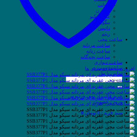
ویولت
وسترن
کیو اند کیو
بیگوتی
داتیس
ریتم
ساعت مچی
ساعت مردانه
ساعت زنانه
ساعت بچه‌گانه
ساعت دیواری
ساعت رومیزی
افزودن به علاقه مندی ها
تماس با ما
جستجو
برای:
خرید قالب از نوین وردپرس
ورود / عضویت
سبد خرید /
0
تومان
0