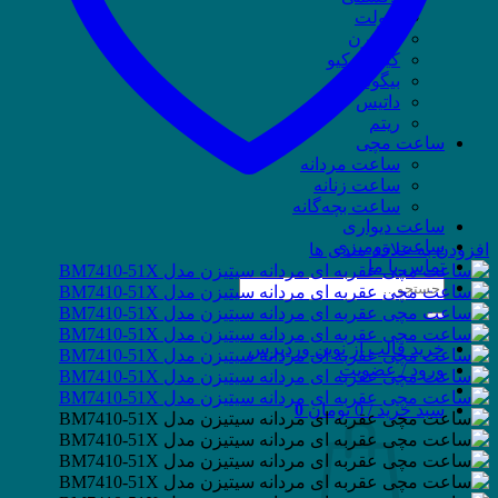
ویولت
وسترن
کیو اند کیو
بیگوتی
داتیس
ریتم
ساعت مچی
ساعت مردانه
ساعت زنانه
ساعت بچه‌گانه
ساعت دیواری
ساعت رومیزی
افزودن به علاقه مندی ها
تماس با ما
جستجو
برای:
خرید قالب از نوین وردپرس
ورود / عضویت
سبد خرید /
0
تومان
0