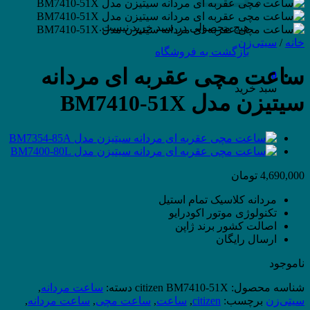
هیچ محصولی در سبد خرید نیست.
خانه
/
سیتی‌زن
بازگشت به فروشگاه
ساعت مچی عقربه ای مردانه
0
سبد خرید
سیتیزن مدل BM7410-51X
4,690,000
تومان
مردانه کلاسیک تمام استیل
تکنولوژی موتور
اکودرایو
اصالت کشور برند ژاپن
ارسال رایگان
ناموجود
شناسه محصول:
citizen BM7410-51X
دسته:
ساعت مردانه
,
سیتی‌زن
برچسب:
citizen
,
ساعت
,
ساعت مچی
,
ساعت مردانه
,