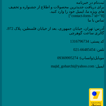
ثبت‌نام در خبرنامه
برای دریافت جدیدترین محصولات و اطلاع از جشنواره و تخفیف
های ویژه ما، ایمیل خود را وارد کنید.
[contact-form-7 id="8"]
تماس با ما
آدرس: تهران، خیابان جمهوری، بعد از خیابان فلسطین، پلاک 972،
گالری ساعت گوهرچی
کد پستی: 1316796734
تلفن: 66485454-021
موبایل(واتساپ): 09369995274
ایمیل: majid_goharchi@yahoo.com