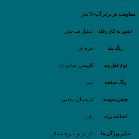
مقاومت در برابر آب
50متر
جنس به کار رفته
استیل ضدخش
رنگ بند
نقره ای
نوع قفل بند
کلیپسی ضامن‌دار
رنگ صفحه
سبز
جنس شیشه
کریستال معدنی
اصالت برند
ژاپن
سایر ویژگی ها
اکو درایو, تاریخ شمار