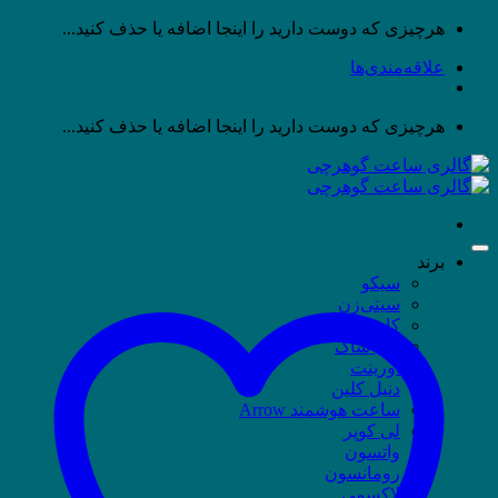
پرش
هرچیزی که دوست دارید را اینجا اضافه یا حذف کنید...
به
علاقه‌مندی‌ها
محتوا
هرچیزی که دوست دارید را اینجا اضافه یا حذف کنید...
برند
سیکو
سیتی‌زن
کاسیو
جی شاک
اورینت
دنیل کلین
ساعت هوشمند Arrow
لی کوپر
واتسون
رومانسون
لاکسمی