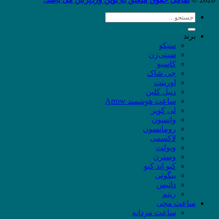
جستجو
برای:
برند
سیکو
سیتی‌زن
کاسیو
جی شاک
اورینت
دنیل کلین
ساعت هوشمند Arrow
لی کوپر
واتسون
رومانسون
لاکسمی
ویولت
وسترن
کیو اند کیو
بیگوتی
داتیس
ریتم
ساعت مچی
ساعت مردانه