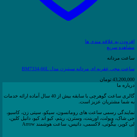
افزودن به علاقه مندی ها
مشاهده سریع
ساعت مردانه
ساعت مچی عقربه ای مردانه سیتیزن مدل BM7334-66L
43,200,000
تومان
درباره ما
گالری ساعت گوهرچی با سابقه بیش از 40 سال آماده ارائه خدمات
به شما مشتریان عزیز است.
نمایندگی رسمی ساعت های رومانسون، سیکو، سیتی زن، کاسیو،
جی شاک، ویولت، اورینت، وسترن، ریتم، کیو اند کیو، دانیل کلین،
لی کوپر، بیگوتی، لاکسمی، داتیس، ساعت هوشمند Arrow