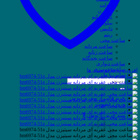
ویولت
وسترن
کیو اند کیو
بیگوتی
داتیس
ریتم
ساعت مچی
ساعت مردانه
ساعت زنانه
ساعت بچه‌گانه
ساعت دیواری
ساعت رومیزی
افزودن به علاقه مندی ها
تماس با ما
جستجو
برای:
خرید قالب از نوین وردپرس
ورود / عضویت
سبد خرید /
0
تومان
0