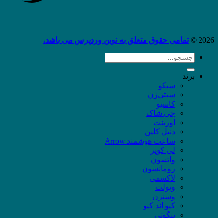
2026 ©
تمامی حقوق متعلق به نوین وردپرس می باشد.
جستجو
برای:
برند
سیکو
سیتی‌زن
کاسیو
جی شاک
اورینت
دنیل کلین
ساعت هوشمند Arrow
لی کوپر
واتسون
رومانسون
لاکسمی
ویولت
وسترن
کیو اند کیو
بیگوتی