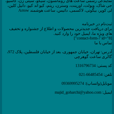
نمایندگی رسمی ساعت های رومانسون، سیکو، سیتی زن، کاسیو،
جی شاک، ویولت، اورینت، وسترن، ریتم، کیو اند کیو، دانیل کلین،
لی کوپر، بیگوتی، لاکسمی، داتیس، ساعت هوشمند Arrow
ثبت‌نام در خبرنامه
برای دریافت جدیدترین محصولات و اطلاع از جشنواره و تخفیف
های ویژه ما، ایمیل خود را وارد کنید.
[contact-form-7 id="8"]
تماس با ما
آدرس: تهران، خیابان جمهوری، بعد از خیابان فلسطین، پلاک 972،
گالری ساعت گوهرچی
کد پستی: 1316796734
تلفن: 66485454-021
موبایل(واتساپ): 09369995274
ایمیل: majid_goharchi@yahoo.com