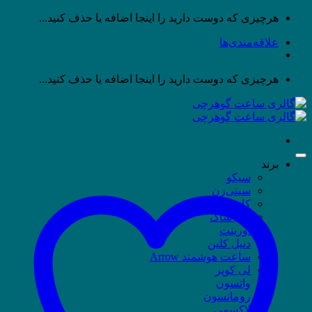
پرش
هرچیزی که دوست دارید را اینجا اضافه یا حذف کنید...
به
علاقه‌مندی‌ها
محتوا
هرچیزی که دوست دارید را اینجا اضافه یا حذف کنید...
برند
سیکو
سیتی‌زن
کاسیو
جی شاک
اورینت
دنیل کلین
ساعت هوشمند Arrow
لی کوپر
واتسون
رومانسون
لاکسمی