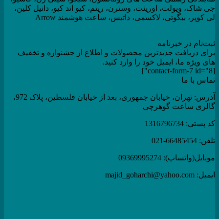
جی شاک، ویولت، اورینت، وسترن، ریتم، کیو اند کیو، دانیل کلین،
لی کوپر، بیگوتی، لاکسمی، داتیس، ساعت هوشمند Arrow
ثبت‌نام در خبرنامه
برای دریافت جدیدترین محصولات و اطلاع از جشنواره و تخفیف
های ویژه ما، ایمیل خود را وارد کنید.
[contact-form-7 id="8"]
تماس با ما
آدرس: تهران، خیابان جمهوری، بعد از خیابان فلسطین، پلاک 972،
گالری ساعت گوهرچی
کد پستی: 1316796734
تلفن: 66485454-021
موبایل(واتساپ): 09369995274
ایمیل: majid_goharchi@yahoo.com