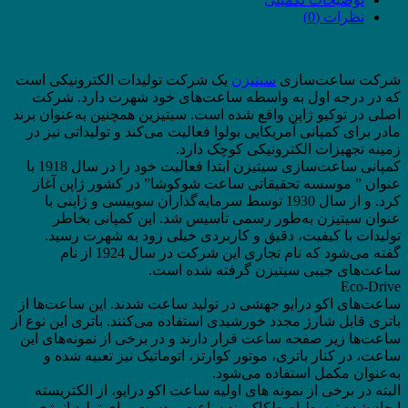
نظرات (0)
شرکت ساعت‌سازی
سیتیزن
یک شرکت تولیدات الکترونیکی است
که در درجه اول به واسطه ساعت‌های خود شهرت دارد. شرکت
اصلی در توکیو ژاپن واقع شده است. سیتیزین همچنین به‌عنوان برند
مادر برای کمپانی آمریکایی بولوا فعالیت می‌کند و تولیداتی نیز در
زمینه تجهیزات الکترونیکی کوچک دارد.
کمپانی ساعت‌سازی سیتیزن ابتدا فعالیت خود را در سال 1918 با
عنوان ” موسسه تحقیقاتی ساعت شوکوشا” در کشور ژاپن آغاز
کرد. و از سال 1930 توسط سرمایه‌گذاران سوییسی و ژاپنی با
عنوان سیتیزن به‌طور رسمی تاسیس شد. این کمپانی بخاطر
تولیدات با کیفیت، دقیق و کاربردی خیلی زود به شهرت رسید.
گفته می‌شود که نام تجاری این شرکت در سال 1924 از نام
ساعت‌های جیبی‌ سیتیزن گرفته شده است.
Eco-Drive
ساعت‌های اکو درایو جهشی در تولید ساعت‌ شدند. این ساعت‌ها از
باتری قابل شارژ مجدد خورشیدی استفاده می‌کنند. باتری این نوع از
ساعت‌ها زیر صفحه ساعت قرار دارند و در برخی از نمونه‌های این
ساعت، در کنار باتری، موتور کوارتز، اتوماتیک نیز تعبیه شده و
به‌عنوان مکمل استفاده می‌شود.
البته در برخی از نمونه های اولیه ساعت اکو درایو، از الکتریسته
ایجاد شده توسط اصطکاک بند ساعت و دست برای تولید انرژی