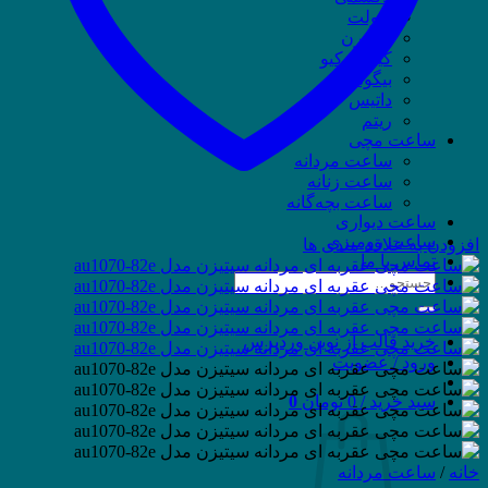
ویولت
وسترن
کیو اند کیو
بیگوتی
داتیس
ریتم
ساعت مچی
ساعت مردانه
ساعت زنانه
ساعت بچه‌گانه
ساعت دیواری
ساعت رومیزی
افزودن به علاقه مندی ها
تماس با ما
جستجو
برای:
خرید قالب از نوین وردپرس
ورود / عضویت
سبد خرید /
0
تومان
0
خانه
/
ساعت مردانه