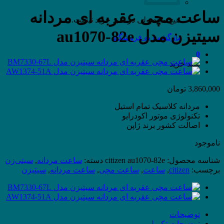
ساعت مچی عقربه ای مردانه
هیچ محصولی در سبد خرید نیست.
سیتیزن مدل au1070-82e
بازگشت به فروشگاه
0
سبد خرید
3,860,000
تومان
مردانه کلاسیک تمام استیل
تکنولوژی موتور
اکودرایو
اصالت کشور برند ژاپن
ناموجود
شناسه محصول:
citizen au1070-82e
دسته:
ساعت مردانه
,
سیتی‌زن
برچسب:
citizen
,
ساعت
,
ساعت مچی
,
ساعت مردانه
,
سیتیزن
توضیحات
توضیحات تکمیلی