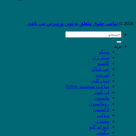
2026 ©
تمامی حقوق متعلق به نوین وردپرس می باشد.
جستجو
برای:
برند
سیکو
سیتی‌زن
کاسیو
جی شاک
اورینت
دنیل کلین
ساعت هوشمند Arrow
لی کوپر
واتسون
رومانسون
لاکسمی
ویولت
وسترن
کیو اند کیو
بیگوتی