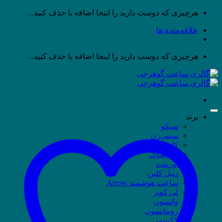
پرش
هرچیزی که دوست دارید را اینجا اضافه یا حذف کنید...
به
علاقه‌مندی‌ها
محتوا
هرچیزی که دوست دارید را اینجا اضافه یا حذف کنید...
برند
سیکو
سیتی‌زن
کاسیو
جی شاک
اورینت
دنیل کلین
ساعت هوشمند Arrow
لی کوپر
واتسون
رومانسون
لاکسمی