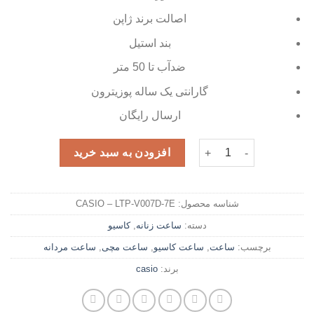
اصالت برند ژاپن
بند استیل
ضدآب تا 50 متر
گارانتی یک ساله پوزیترون
ارسال رایگان
ساعت مچی زنانه کاسیو مدل LTP-V007D-7E عدد
افزودن به سبد خرید
شناسه محصول:
CASIO – LTP-V007D-7E
دسته:
ساعت زنانه
,
کاسیو
برچسب:
ساعت
,
ساعت کاسیو
,
ساعت مچی
,
ساعت مردانه
برند:
casio