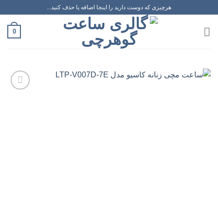
رش
هرچیزی که دوست دارید را اینجا اضافه یا حذف کنید...
ه
حتوا
0
افزودن
به
علاقه
مندی
ها