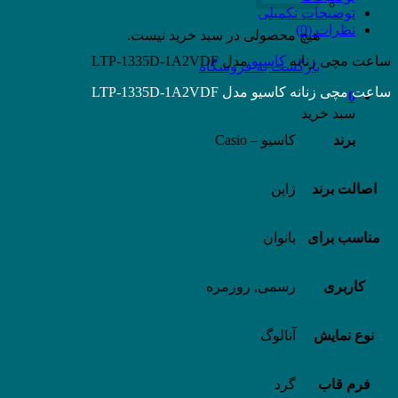
توضیحات تکمیلی
نظرات (0)
هیچ محصولی در سبد خرید نیست.
ساعت مچی زنانه
کاسیو
مدل LTP-1335D-1A2VDF
بازگشت به فروشگاه
ساعت مچی زنانه کاسیو مدل LTP-1335D-1A2VDF
0
سبد خرید
برند
کاسیو – Casio
اصالت برند
ژاپن
مناسب برای
بانوان
کاربری
رسمی, روزمره
نوع نمایش
آنالوگ
فرم قاب
گرد