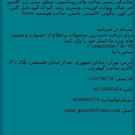
نمایندگی رسمی ساعت های رومانسون، سیکو، سیتی زن، کاسیو،
جی شاک، ویولت، اورینت، وسترن، ریتم، کیو اند کیو، دانیل کلین،
لی کوپر، بیگوتی، لاکسمی، داتیس، ساعت هوشمند Arrow
ثبت‌نام در خبرنامه
برای دریافت جدیدترین محصولات و اطلاع از جشنواره و تخفیف
های ویژه ما، ایمیل خود را وارد کنید.
[contact-form-7 id="8"]
تماس با ما
آدرس: تهران، خیابان جمهوری، بعد از خیابان فلسطین، پلاک 972،
گالری ساعت گوهرچی
کد پستی: 1316796734
تلفن: 66485454-021
موبایل(واتساپ): 09369995274
ایمیل: majid_goharchi@yahoo.com