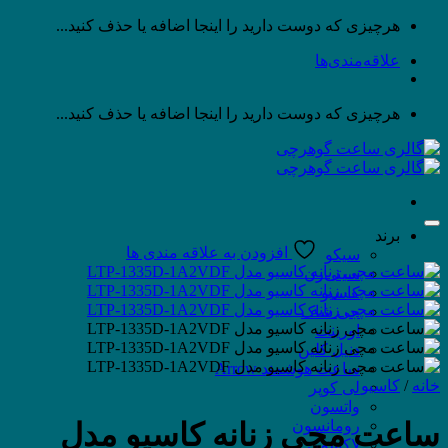
پرش
هرچیزی که دوست دارید را اینجا اضافه یا حذف کنید...
به
علاقه‌مندی‌ها
محتوا
هرچیزی که دوست دارید را اینجا اضافه یا حذف کنید...
برند
افزودن به علاقه مندی ها
سیکو
سیتی‌زن
کاسیو
جی شاک
اورینت
دنیل کلین
ساعت هوشمند Arrow
خانه
/
کاسیو
لی کوپر
واتسون
رومانسون
ساعت مچی زنانه کاسیو مدل
لاکسمی