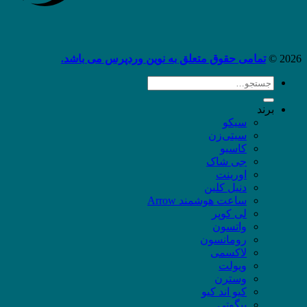
2026 ©
تمامی حقوق متعلق به نوین وردپرس می باشد.
جستجو
برای:
برند
سیکو
سیتی‌زن
کاسیو
جی شاک
اورینت
دنیل کلین
ساعت هوشمند Arrow
لی کوپر
واتسون
رومانسون
لاکسمی
ویولت
وسترن
کیو اند کیو
بیگوتی