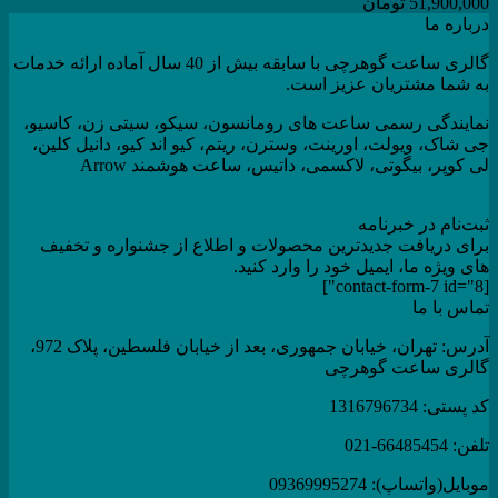
51,900,000
تومان
درباره ما
گالری ساعت گوهرچی با سابقه بیش از 40 سال آماده ارائه خدمات
به شما مشتریان عزیز است.
نمایندگی رسمی ساعت های رومانسون، سیکو، سیتی زن، کاسیو،
جی شاک، ویولت، اورینت، وسترن، ریتم، کیو اند کیو، دانیل کلین،
لی کوپر، بیگوتی، لاکسمی، داتیس، ساعت هوشمند Arrow
ثبت‌نام در خبرنامه
برای دریافت جدیدترین محصولات و اطلاع از جشنواره و تخفیف
های ویژه ما، ایمیل خود را وارد کنید.
[contact-form-7 id="8"]
تماس با ما
آدرس: تهران، خیابان جمهوری، بعد از خیابان فلسطین، پلاک 972،
گالری ساعت گوهرچی
کد پستی: 1316796734
تلفن: 66485454-021
موبایل(واتساپ): 09369995274