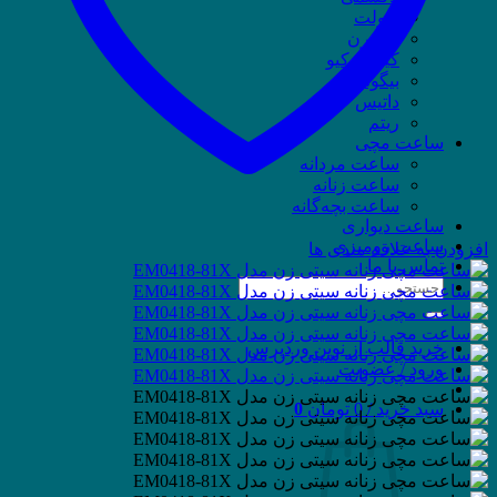
ویولت
وسترن
کیو اند کیو
بیگوتی
داتیس
ریتم
ساعت مچی
ساعت مردانه
ساعت زنانه
ساعت بچه‌گانه
ساعت دیواری
ساعت رومیزی
افزودن به علاقه مندی ها
تماس با ما
جستجو
برای:
خرید قالب از نوین وردپرس
ورود / عضویت
سبد خرید /
0
تومان
0