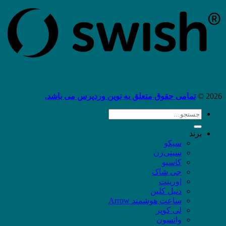
2026 ©
تمامی حقوق متعلق به نوین وردپرس می باشد.
جستجو
برای:
برند
سیکو
سیتی‌زن
کاسیو
جی شاک
اورینت
دنیل کلین
ساعت هوشمند Arrow
لی کوپر
واتسون