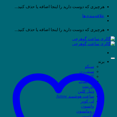
پرش
هرچیزی که دوست دارید را اینجا اضافه یا حذف کنید...
به
علاقه‌مندی‌ها
محتوا
هرچیزی که دوست دارید را اینجا اضافه یا حذف کنید...
برند
سیکو
سیتی‌زن
کاسیو
جی شاک
اورینت
دنیل کلین
ساعت هوشمند Arrow
لی کوپر
واتسون
رومانسون
لاکسمی