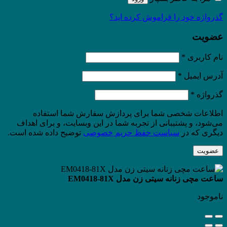
گذرواژه خود را فراموش کرده اید؟
عضویت
نام کاربری
*
آدرس ایمیل
*
گذرواژه
*
اطلاعات شخصی شما برای پردازش سفارش شما استفاده
می‌شود، و پشتیبانی از تجربه شما در این وبسایت، و برای اهداف
دیگری که در
سیاست حفظ حریم خصوصی
توضیح داده شده است.
عضویت
ساعت مچی زنانه سیتی زن مدل EM0418-81X
ناموجود