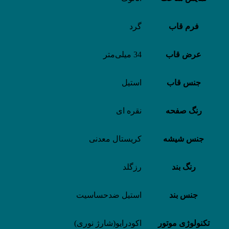
فرم قاب
گرد
عرض قاب
34 میلی‌متر
جنس قاب
استیل
رنگ صفحه
نقره ای
جنس شیشه
کریستال معدنی
رنگ بند
رزگلد
جنس بند
استیل ضدحساسیت
تکنولوژی موتور
اکودرایو(شارژ نوری)