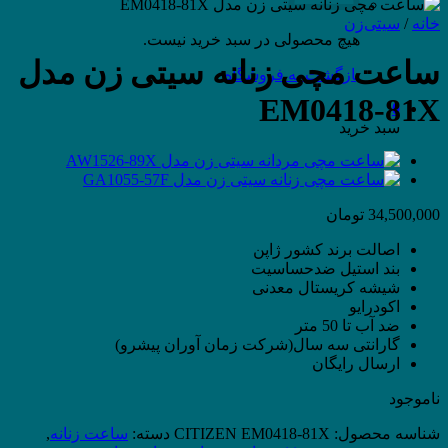
خانه
/
سیتی‌زن
هیچ محصولی در سبد خرید نیست.
ساعت مچی زنانه سیتی زن مدل
بازگشت به فروشگاه
EM0418-81X
0
سبد خرید
34,500,000
تومان
اصالت برند کشور ژاپن
بند استیل ضدحساسیت
شیشه کریستال معدنی
اکودرایو
ضد آب تا 50 متر
گارانتی سه سال(شرکت زمان آوران پیشرو)
ارسال رایگان
ناموجود
شناسه محصول:
CITIZEN EM0418-81X
دسته:
ساعت زنانه
,