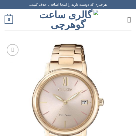
رش
هرچیزی که دوست دارید را اینجا اضافه یا حذف کنید...
ه
حتوا
0
افزودن
به
علاقه
مندی
ها