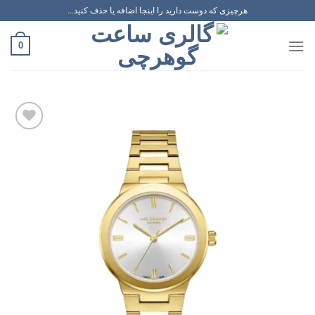
رش
هرچیزی که دوست دارید را اینجا اضافه یا حذف کنید...
ه
حتوا
0
افزودن
به
علاقه
مندی
ها