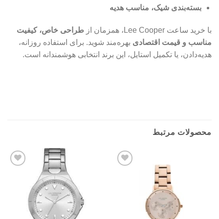
بسته‌بندی شیک، مناسب هدیه
با خرید ساعت Lee Cooper، همزمان از
طراحی خاص، کیفیت
مناسب و قیمت اقتصادی
بهره‌مند شوید. برای استفاده روزانه،
هدیه‌دادن، یا تکمیل استایل، این برند انتخابی هوشمندانه است.
ساعت زنانه لی کوپر مدل LC08133.130 همراه با عطر زنانه
leecooper
محصولات مرتبط
افزودن
افزودن
به
به
علاقه
علاقه
مندی
مندی
ها
ها