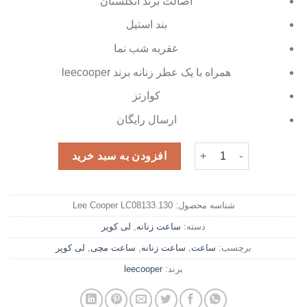
اصالت برند انگلستان
بند استیل
عقربه شب نما
همراه با یک عطر زنانه برند leecooper
کوارتز
ارسال رایگان
ساعت زنانه لی کوپر مدل LC08133.130 همراه با عطر زنانه leecooper عدد
افزودن به سبد خرید
شناسه محصول:
Lee Cooper LC08133.130
دسته:
ساعت زنانه
,
لی کوپر
برچسب:
ساعت
,
ساعت زنانه
,
ساعت مچی
,
لی کوپر
برند:
leecooper