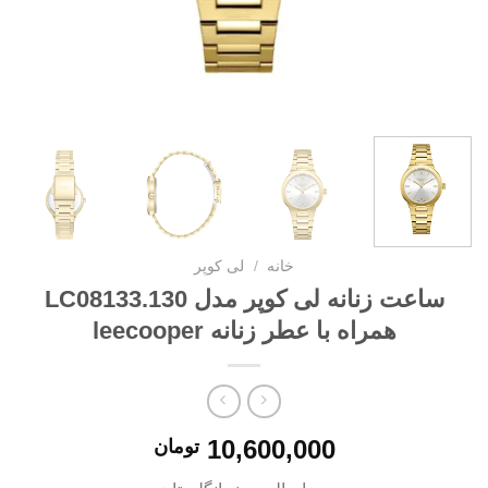
خانه
/
لی کوپر
ساعت زنانه لی کوپر مدل LC08133.130
همراه با عطر زنانه leecooper
10,600,000
تومان