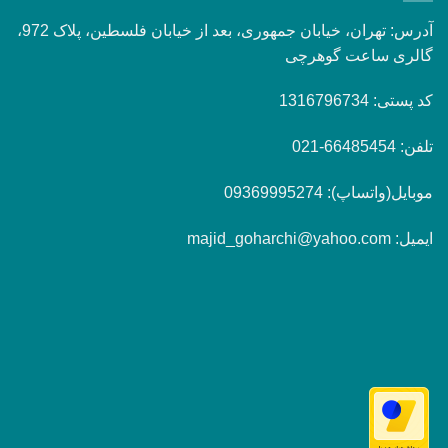
آدرس: تهران، خیابان جمهوری، بعد از خیابان فلسطین، پلاک 972،
گالری ساعت گوهرچی
کد پستی: 1316796734
تلفن: 66485454-021
موبایل(واتساپ): 09369995274
ایمیل: majid_goharchi@yahoo.com