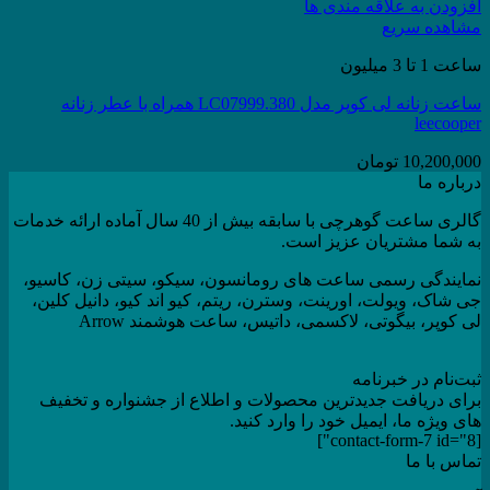
افزودن به علاقه مندی ها
مشاهده سریع
ساعت 1 تا 3 میلیون
ساعت زنانه لی کوپر مدل LC07999.380 همراه با عطر زنانه
leecooper
10,200,000
تومان
درباره ما
گالری ساعت گوهرچی با سابقه بیش از 40 سال آماده ارائه خدمات
به شما مشتریان عزیز است.
نمایندگی رسمی ساعت های رومانسون، سیکو، سیتی زن، کاسیو،
جی شاک، ویولت، اورینت، وسترن، ریتم، کیو اند کیو، دانیل کلین،
لی کوپر، بیگوتی، لاکسمی، داتیس، ساعت هوشمند Arrow
ثبت‌نام در خبرنامه
برای دریافت جدیدترین محصولات و اطلاع از جشنواره و تخفیف
های ویژه ما، ایمیل خود را وارد کنید.
[contact-form-7 id="8"]
تماس با ما