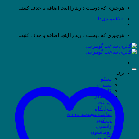
پرش
هرچیزی که دوست دارید را اینجا اضافه یا حذف کنید...
به
علاقه‌مندی‌ها
محتوا
هرچیزی که دوست دارید را اینجا اضافه یا حذف کنید...
برند
سیکو
سیتی‌زن
کاسیو
جی شاک
اورینت
دنیل کلین
ساعت هوشمند Arrow
لی کوپر
واتسون
رومانسون
لاکسمی