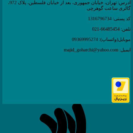
آدرس: تهران، خیابان جمهوری، بعد از خیابان فلسطین، پلاک 972،
گالری ساعت گوهرچی
کد پستی: 1316796734
تلفن: 66485454-021
موبایل(واتساپ): 09369995274
ایمیل: majid_goharchi@yahoo.com