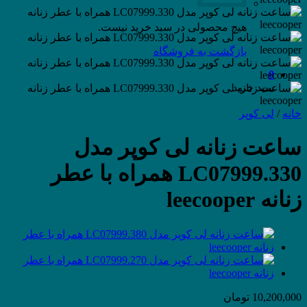
هیچ محصولی در سبد خرید نیست.
بازگشت به فروشگاه
0
سبد خرید
خانه
/
لی کوپر
ساعت زنانه لی کوپر مدل
LC07999.330 همراه با عطر
زنانه leecooper
10,200,000
تومان