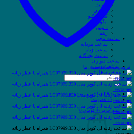
ویولت
وسترن
کیو اند کیو
بیگوتی
داتیس
ریتم
ساعت مچی
ساعت مردانه
ساعت زنانه
ساعت بچه‌گانه
ساعت دیواری
ساعت رومیزی
افزودن به علاقه مندی ها
تماس با ما
جستجو
برای:
خرید قالب از نوین وردپرس
ورود / عضویت
سبد خرید /
0
تومان
0