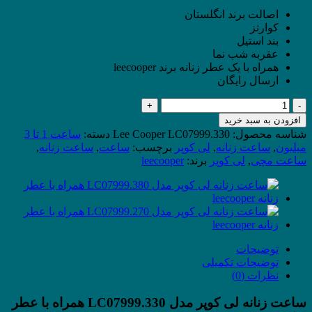
اصالت برند انگلستان
کوارتز
بند استیل
عقربه شب نما
همراه با یک عطر زنانه برند leecooper
ارسال رایگان
ساعت
زنانه
افزودن به سبد خرید
لی
شناسه محصول:
Lee Cooper LC07999.330
دسته:
ساعت 1 تا 3
کوپر
میلیون
,
ساعت زنانه
,
لی کوپر
برچسب:
ساعت
,
ساعت زنانه
,
مدل
ساعت مچی
,
لی کوپر
برند:
leecooper
LC07999.330
همراه
با
عطر
زنانه
leecooper
عدد
توضیحات
توضیحات تکمیلی
نظرات (0)
ساعت زنانه لی کوپر مدل LC07999.330 همراه با عطر