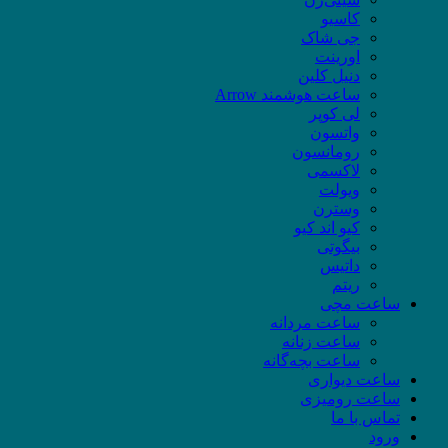
کاسیو
جی شاک
اورینت
دنیل کلین
ساعت هوشمند Arrow
لی کوپر
واتسون
رومانسون
لاکسمی
ویولت
وسترن
کیو اند کیو
بیگوتی
داتیس
ریتم
ساعت مچی
ساعت مردانه
ساعت زنانه
ساعت بچه‌گانه
ساعت دیواری
ساعت رومیزی
تماس با ما
ورود